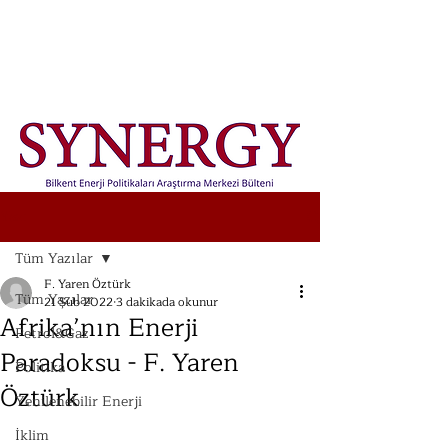
Yazı
Tüm Yazılar
F. Yaren Öztürk
Tüm Yazılar
21 Şub 2022
3 dakikada okunur
Afrika’nın Enerji
Petrol&Gaz
Paradoksu - F. Yaren
Politika
Öztürk
Yenilenebilir Enerji
İklim