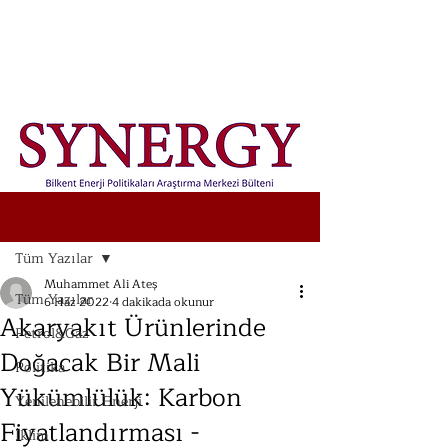
Yazı
Tüm Yazılar
Muhammet Ali Ateş
Tüm Yazılar
6 Haz 2022
4 dakikada okunur
Akaryakıt Ürünlerinde
Petrol&Gaz
Doğacak Bir Mali
Politika
Yükümlülük: Karbon
Yenilenebilir Enerji
Fiyatlandırması -
İklim