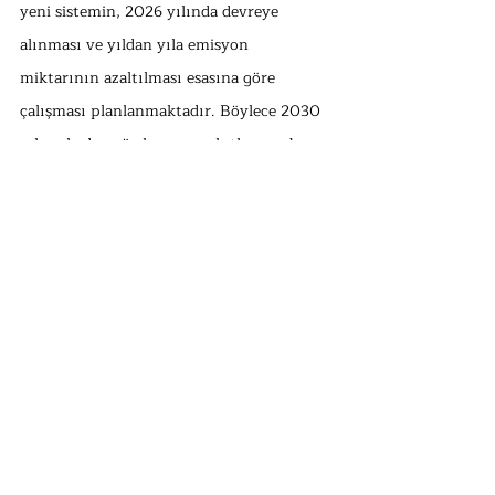
yeni sistemin, 2026 yılında devreye 
alınması ve yıldan yıla emisyon 
miktarının azaltılması esasına göre 
çalışması planlanmaktadır. Böylece 2030 
yılına kadar, söz konusu yakıtların sebep 
olduğu sera gazı emisyon miktarının 2005 
yılındaki miktara göre %43 azaltılması 
hedeflenmektedir. Ayrıca taslakta, yeni 
sistemin getireceği ilave maliyetlerin, 
kırılgan toplum kesimleri üzerinde 
oluşturacağı yükü hafifletmek üzere Sosyal 
İklim Fonu adı altında bir yardım fonunun 
kurulması öngörülmektedir. Taslağın 
önümüzdeki aylarda AB Parlamentosu ve 
AB Konseyinde müzakere edilerek 