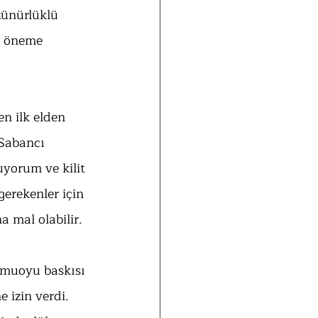
zünürlüklü 
k öneme 
n ilk elden 
 Sabancı 
tuyorum ve kilit 
gerekenler için 
a mal olabilir.
amuoyu baskısı 
 izin verdi. 