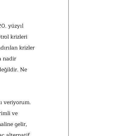
20. yüzyıl 
ol krizleri 
ırılan krizler 
a nadir 
eğildir. Ne 
nı veriyorum. 
imli ve 
line gelir, 
aç alternatif 