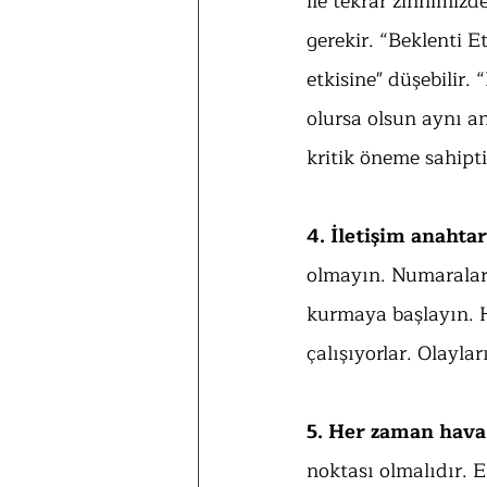
ile tekrar zihnimizd
gerekir. “Beklenti Et
etkisine" düşebilir.
olursa olsun aynı a
kritik öneme sahipti
4. İletişim anahta
olmayın. Numaralarla
kurmaya başlayın. H
çalışıyorlar. Olayla
5. Her zaman hava
noktası olmalıdır. E