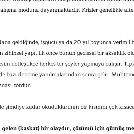
çalışma moduna dayanmaktadır. Krizler genellikle alter
ana geldiğinde, işgücü ya da 20 yıl boyunca verimli bi
n zihinsel yapı, ilk önce bunun geçişsel bir aksaklık o
sim netleştikçe herkes bir şeyler yapmaya çalışır. Tıp
 de bazı deneme yanılmalarından sonra gelir. Muhtem
nası zordur.
de şimdiye kadar okuduklarımın bir kısmını çok kısaca
a gelen (kaskat) bir olaydır, çözümü için gümüş m