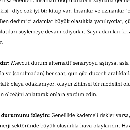
e inşa ederken, insanları doğrulanabilir sayılarla gelm
kisi” diye çok iyi bir kitap var. İnsanlar ve uzmanlar "b
 “Ben dedim”ci adamlar büyük olasılıkla yanılıyorlar, ç
nlatıları söylemeye devam ediyorlar. Sayı adamları kri
r.
rdır
: Mevcut durum alternatif senaryoyu aştıysa, asla 
 ve (sorulmadan) her saat, gün gibi düzenli aralıklarla
alk olaya odaklanıyor, olayın zihinsel bir modelini o
rın ölçeğini anlatarak onlara yardım edin.
 durumunu izleyin:
 Genellikle kademeli riskler varsa,
nerji sektöründe büyük olasılıkla hava olaylarıdır. Hav