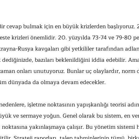
Bir cevap bulmak için en büyük krizlerden başlıyoruz. 
te krizleri önemlidir. 20. yüzyılda 73-74 ve 79-80 petr
rayna-Rusya kavgaları gibi yetkililer tarafından adland
dediğinizde, bazıları beklenildiğini iddia edebilir. Am
 zaman onları unutuyoruz. Bunlar uç olaylardır, norm d
 tüm dünyada da olmaya devam edecekler. 
nedenlere, işletme noktasının yapışkanlığı teorisi adı
büyük ve sermaye yoğun. Genel olarak bu sistem, en ver
a noktasına yakınlaşmaya çalışır. Bu yönetim sistemi ha
tilir. Strateji raporları, talep tahminlerinin tümü, birk