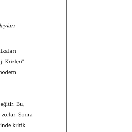
ayları 
ikaları 
i Krizleri” 
 modern 
eğitir. Bu, 
zorlar. Sonra 
nde kritik 