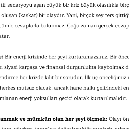
tif senaryoyu aşan büyük bir kriz büyük olasılıkla bir
luşan (kaskat) bir olaydır. Yani, birçok şey ters gittiği
cümle cevaplarla bulunmaz. Çoğu zaman gerçek cevap
atar.
e:
 Bir enerji krizinde her şeyi kurtaramazsınız. Bir önce
sı siyasi kargaşa ve finansal durgunlukta kaybolmak dı
dirme her krizde kilit bir sorudur. İlk üç önceliğimiz 
e herkes mutsuz olacak, ancak hane halkı gelirindeki ene
lanan enerji yoksulları geçici olarak kurtarılmalıdır.
llanmak ve mümkün olan her şeyi ölçmek:
 Olayı ön