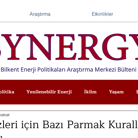
Araştırma
Etkinlikler
olitika
Yenilenebilir Enerji
İklim
Yaşam
kunur
zleri için Bazı Parmak Kurall