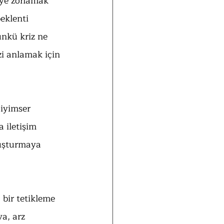
eye zorlamak 
eklenti 
ünkü kriz ne 
zi anlamak için 
iyimser 
 iletişim 
luşturmaya 
 bir tetikleme 
a, arz 