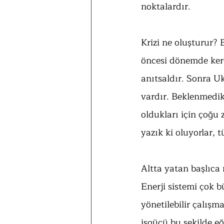
noktalardır.
Krizi ne oluşturur? 
öncesi dönemde keres
anıtsaldır. Sonra Uk
vardır. Beklenmedik 
oldukları için çoğu
yazık ki oluyorlar,
Altta yatan başlıca 
Enerji sistemi çok 
yönetilebilir çalışm
işgücü bu şekilde eği