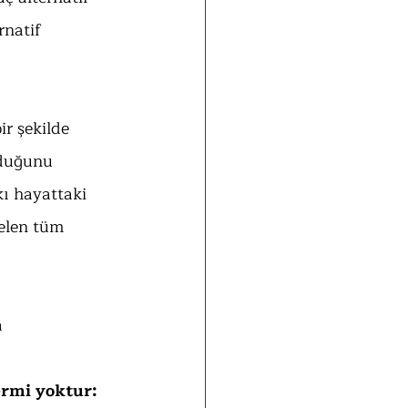
natif 
r şekilde 
lduğunu 
kı hayattaki 
elen tüm 
 
ermi yoktur: