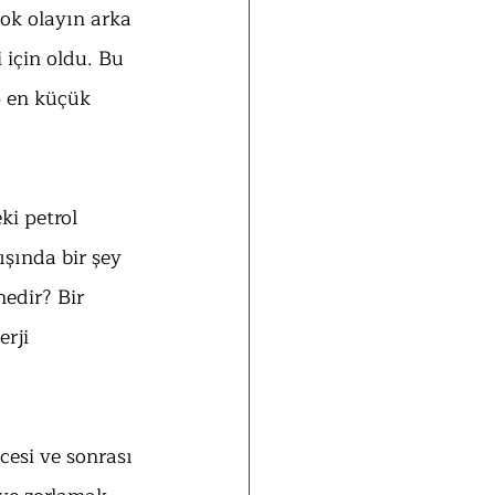
çok olayın arka 
 için oldu. Bu 
 en küçük 
ki petrol 
şında bir şey 
nedir? Bir 
rji 
cesi ve sonrası 