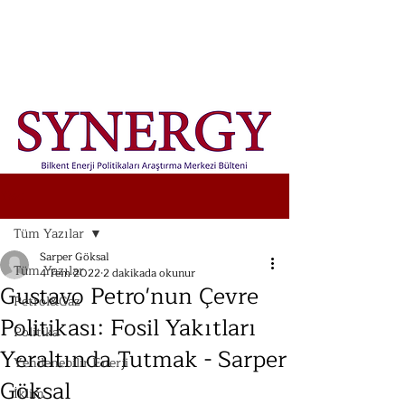
Yazı
Tüm Yazılar
Sarper Göksal
Tüm Yazılar
4 Tem 2022
2 dakikada okunur
Gustavo Petro'nun Çevre
Petrol&Gaz
Politikası: Fosil Yakıtları
Politika
Yeraltında Tutmak - Sarper
Yenilenebilir Enerji
Göksal
İklim