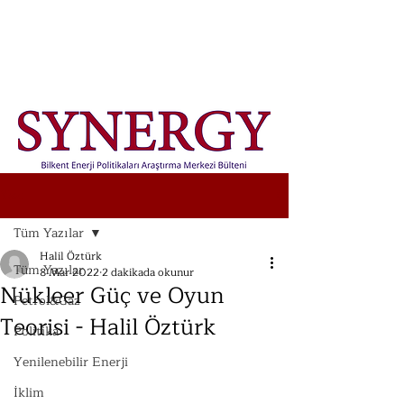
Yazı
Tüm Yazılar
Halil Öztürk
Tüm Yazılar
8 Mar 2022
2 dakikada okunur
Nükleer Güç ve Oyun
Petrol&Gaz
Teorisi - Halil Öztürk
Politika
Yenilenebilir Enerji
İklim