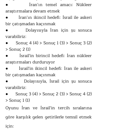
●      İran'ın temel amacı: Nükleer 
araştırmalara devam etmek
●      İran'ın ikincil hedefi: İsrail ile askeri 
bir çatışmadan kaçınmak     
●      Dolayısıyla İran için şu sonuca 
varabiliriz:          
●      Sonuç 4 (4) > Sonuç 1 (3) > Sonuç 3 (2) 
> Sonuç 2 (1)
●      İsrail'in birincil hedefi: İran nükleer 
araştırmaları durduruyor
●      İsrail'in ikincil hedefi: İran ile askeri 
bir çatışmadan kaçınmak     
●      Dolayısıyla, İsrail için şu sonuca 
varabiliriz:       
●      Sonuç 3 (4) > Sonuç 2 (3) > Sonuç 4 (2) 
> Sonuç 1 (1)
Oyunu İran ve İsrail'in tercih sıralarına 
göre karşılık gelen getirilerle temsil etmek 
için: