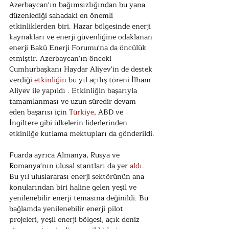
Azerbaycan'ın bağımsızlığından bu yana 
düzenlediği sahadaki en önemli 
etkinliklerden biri. Hazar bölgesinde enerji 
kaynakları ve enerji güvenliğine odaklanan 
enerji Bakü Enerji Forumu'na da öncülük 
etmiştir. Azerbaycan'ın önceki 
Cumhurbaşkanı Haydar Aliyev'in de destek 
verdiği 
etkinliğin 
bu yıl açılış töreni İlham 
Aliyev ile yapıldı . Etkinliğin başarıyla 
tamamlanması ve uzun süredir devam 
eden başarısı için 
Türkiye
, ABD ve 
İngiltere gibi ülkelerin liderlerinden 
etkinliğe kutlama mektupları da gönderildi.
Fuarda ayrıca Almanya, Rusya ve 
Romanya'nın ulusal stantları da yer 
aldı
. 
Bu yıl uluslararası enerji sektörünün ana 
konularından biri haline gelen yeşil ve 
yenilenebilir enerji temasına değinildi. Bu 
bağlamda yenilenebilir enerji pilot 
projeleri, yeşil enerji bölgesi, açık deniz 