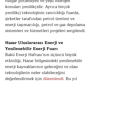
rüzgar potansiyeli ve yeşil hidrojen 
konuları yenilikçidir. Ayrıca birçok 
yenilikçi teknolojinin tanıtıldığı fuarda, 
şirketler tarafından petrol üretimi ve 
enerji taşımacılığı, petrol ve gaz depolama 
sistemleri ve hizmetleri projeleri sergilendi.
Hazar Uluslararası Enerji ve 
Yenilenebilir Enerji Fuarı
Bakü Enerji Haftası'nın üçüncü büyük 
etkinliği, Hazar bölgesindeki yenilenebilir 
enerji kaynaklarının geleceğini ve olası 
teknolojilerin neler olabileceğini 
değerlendirmek için 
düzenlendi
. Bu yıl 
ayrıca etkinliğin 10. yılını kutladı. 
Azerbaycan enerji kaynaklarını 
çeşitlendirmeye odaklanırken, Karabağ'ı 
yeşil enerji bölgesi haline getirmek büyük 
önem kazandı. Etkinlik, yatırımcıları 
bölgeye çekmek ve proje ortaklıkları 
kurmak için bir fırsat olarak 
değerlendirildi.