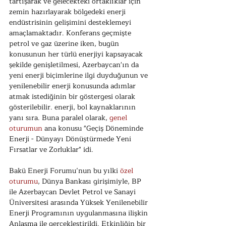
tartışarak ve gelecekteki ortaklıklar için 
zemin hazırlayarak bölgedeki enerji 
endüstrisinin gelişimini desteklemeyi 
amaçlamaktadır. Konferans geçmişte 
petrol ve gaz üzerine iken, bugün 
konusunun her türlü enerjiyi kapsayacak 
şekilde genişletilmesi, Azerbaycan'ın da 
yeni enerji biçimlerine ilgi duyduğunun ve 
yenilenebilir enerji konusunda adımlar 
atmak istediğinin bir göstergesi olarak 
gösterilebilir. enerji, bol kaynaklarının 
yanı sıra. Buna paralel olarak, 
genel 
oturumun
 ana konusu "Geçiş Döneminde 
Enerji - Dünyayı Dönüştürmede Yeni 
Fırsatlar ve Zorluklar" idi.
Bakü Enerji Forumu’nun bu yılki 
özel 
oturumu
, Dünya Bankası girişimiyle, BP 
ile Azerbaycan Devlet Petrol ve Sanayi 
Üniversitesi arasında Yüksek Yenilenebilir 
Enerji Programının uygulanmasına ilişkin 
Anlaşma ile gerçekleştirildi. Etkinliğin bir 