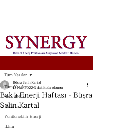
Yazı
Tüm Yazılar
Büşra Selin Kartal
Tüm Yazılar
13 Haz 2022
3 dakikada okunur
Bakü Enerji Haftası - Büşra
Petrol&Gaz
Selin Kartal
Politika
Yenilenebilir Enerji
İklim