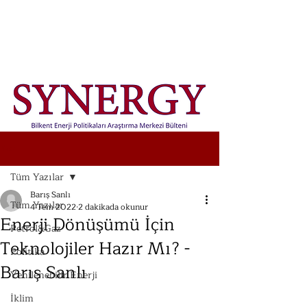
Yazı
Tüm Yazılar
Barış Sanlı
Tüm Yazılar
4 Tem 2022
2 dakikada okunur
Enerji Dönüşümü İçin
Petrol&Gaz
Teknolojiler Hazır Mı? -
Politika
Barış Sanlı
Yenilenebilir Enerji
İklim