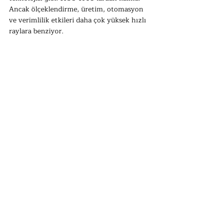
Ancak ölçeklendirme, üretim, otomasyon 
ve verimlilik etkileri daha çok yüksek hızlı 
raylara benziyor.
Şimdi ihtiyaç duyulan şey, Ar-Ge'yi 
ayrıntılarda katlayarak arttırmaktır. Kara 
kutu düşünürler ve aşırı basitleştirilmiş 
modelleri dünyayı yanıltmış olabilir. 
Kodak, dijital fotoğrafçılığın ilk 
deneycilerinden biriydi. Bugünden 
itibaren, önümüzdeki 30 yıl boyunca 
şebekede konuşlandırılacak her bir 
teknolojiyi pratik olarak gösterebilirsiniz. 
Bu sadece ölçeklenmenin  gerektiği 
anlamına mı geliyor? Hayır. 
Ölçeklendirme, kara kutu filozoflarının 
düşünemediği yeni zorluklar, yeni 
teknolojiler getiriyor. Dijital kamera icat 
etmek bir şey, ön yüz selfie'si olan bir 
Iphone'a ulaşmak başka bir şeydir. Mesafe 