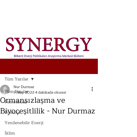
Yazı
Tüm Yazılar
Nur Durmaz
Tüm Yazılar
9 May 2022
4 dakikada okunur
Ormansızlaşma ve
Petrol&Gaz
Biyoçeşitlilik - Nur Durmaz
Politika
Yenilenebilir Enerji
İklim