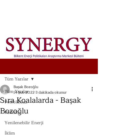
Yazı
Tüm Yazılar
Başak Bozoğlu
Tüm Yazılar
14 Şub 2022
3 dakikada okunur
Sıra Koalalarda - Başak
Petrol&Gaz
Bozoğlu
Politika
Yenilenebilir Enerji
İklim